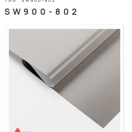
TAG “SW900-802”
SW900-802