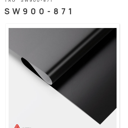
TAG “SW900-871”
SW900-871