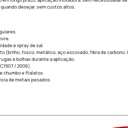
 em longo prazo, aplicação inovadora, sem necessidade de
al quando desejar, sem custos altos.
gulares.
ivre.
idade e spray de sal.
(brilho, fosco, metálico, aço escovado, fibra de carbono, 
 rugas e bolhas durante a aplicação.
C1907 / 2006).
e chumbo e ftalatos.
ncia de metais pesados.