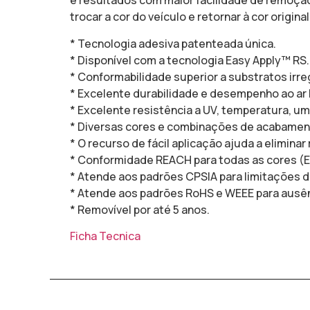
e resultados com maior facilidade de remoção
trocar a cor do veículo e retornar à cor origin
* Tecnologia adesiva patenteada única.
* Disponível com a tecnologia Easy Apply™ RS.
* Conformabilidade superior a substratos irre
* Excelente durabilidade e desempenho ao ar l
* Excelente resistência a UV, temperatura, um
* Diversas cores e combinações de acabamento 
* O recurso de fácil aplicação ajuda a eliminar
* Conformidade REACH para todas as cores (E
* Atende aos padrões CPSIA para limitações d
* Atende aos padrões RoHS e WEEE para ausê
* Removível por até 5 anos.
Ficha Tecnica