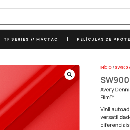
TF SERIES // MACTAC
PELÍCULAS DE PROT
INÍCIO
/
SW900 /
SW900-
Avery Denn
Film™
Vinil autoa
versatilida
diferenciai