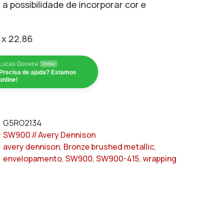
a possibilidade de incorporar cor e
 x 22,86
Lucas Gouvea
Online
Precisa de ajuda? Estamos
online!
G5RO2134
SW900 // Avery Dennison
avery dennison
,
Bronze brushed metallic
,
envelopamento
,
SW900
,
SW900-415
,
wrapping