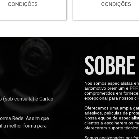
CONDIÇÕES
CONDIÇÕES
SOBRE
Nós somos especialistas em
automotivo premium e PPF. 
comprometidos em fornecer 
excepcional para nossos cli
 (sob consulta) e Cartão
Oferecemos uma ampla gama
adesivos, películas de prot
forma Rede. Assim que
Nossa equipe de especialis
clientes a escolherem os m
al a melhor forma para
oferecerem suporte técnico
Somos apaixonados por for