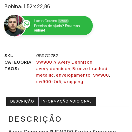
Bobina: 1,52 x 22,86
Lucas Gouvea
Online
Precisa de ajuda? Estamos
online!
SKU
G5RO2782
CATEGORIA:
SW900 // Avery Dennison
TAGS:
,
avery dennison
Bronze brushed
,
,
,
metallic
envelopamento
SW900
,
sw900-745
wrapping
DESCRIÇÃO
INFORMAÇÃO ADICIONAL
DESCRIÇÃO
Avery Dennison ® SW900 Series Supreme